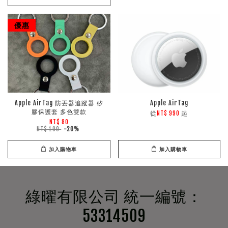
優惠
Apple AirTag 防丟器追蹤器 矽
Apple AirTag
膠保護套 多色雙款
從
起
NT$ 990
NT$ 80
NT$ 100
-20%
加入購物車
加入購物車
綠曜有限公司 統一編號：
53314509