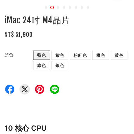
iMac 24吋 M4晶片
NT$ 51,900
顏色
藍色
紫色
粉紅色
橙色
黃色
綠色
銀色
10 核心 CPU