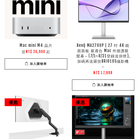
Mac mini M4 晶片
BenQ MA270UP | 27 吋 4K 鏡
面面板 最適合 Mac 外接護眼
從
起
NT$ 26,900
螢幕～(7/1~8/31登錄送掛燈),
加碼再送羅技BRIO105攝影機
加入購物車
～
NT$ 17,888
加入購物車
優惠
優惠