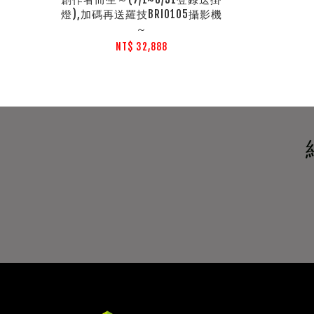
燈),加碼再送羅技BRIO105攝影機
～
NT$ 32,888