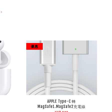
e。
優惠
APPLE Type-C 轉
MagSafe1.MagSafe2充電線